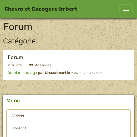
Chevrolet Gazogène Imbert
Forum
Catégorie
Forum
7
Sujets
19
Messages
Dernier message
par
Chazalmartin
le 27/02/2024 à 23:06
Menu
Vidéos
Contact