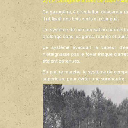
2) Le Gazogène à bois De Dion - lic
Ce gazogène, à circulation descendante 
Il utilisait des bois verts et résineux.
Un système de compensation permettait d
prolongé dans les gares, reprise et pui
Ce système évacuait la vapeur d'e
n'éteignasse pas le foyer (risque d'arr
étaient obtenues.
En pleine marche, le système de compens
supérieure pour éviter une surchauffe.