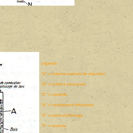
Légende :
"A" => colonne centrale de réduction.
"B" => crible à secousses.
"C" => cendrier.
"D" => revêtement réfractaire.
"E" => porte d'allumage.
"F" => tuyères.