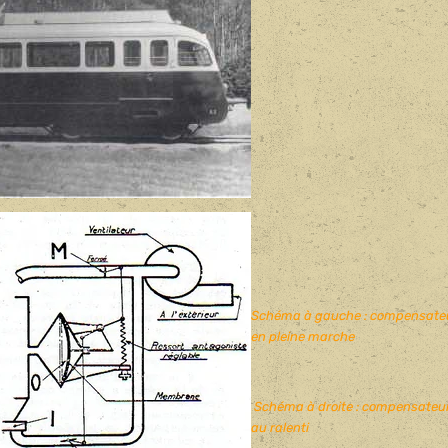
Schéma à gauche : compensate
en pleine marche
Schéma à droite : compensateu
au ralenti