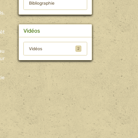
Bibliographie
s.
Vidéos
êt
Vidéos
2
au
ur
ie