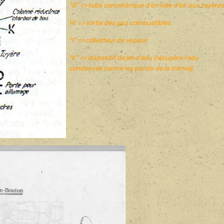
"G" => tube concentrique d'arrivée d'air aux tuyères
H" => sortie des gaz combustibles.
"I" => collecteur de vapeur.
"K" => dispositif de jet d'eau (récupère l'eau
condensée contre les parois de la trémie).