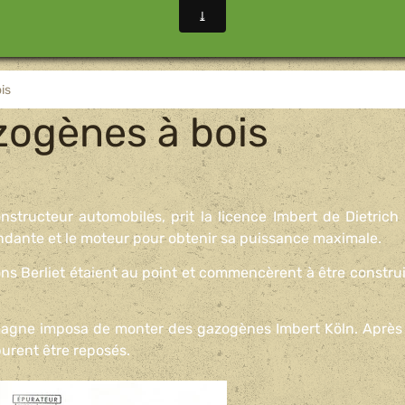
is
zogènes à bois
nstructeur automobiles, prit la licence Imbert de Dietrich 
ndante et le moteur pour obtenir sa puissance maximale.
ns Berliet étaient au point et commencèrent à être construi
emagne imposa de monter des gazogènes Imbert Köln. Après 
purent être reposés.