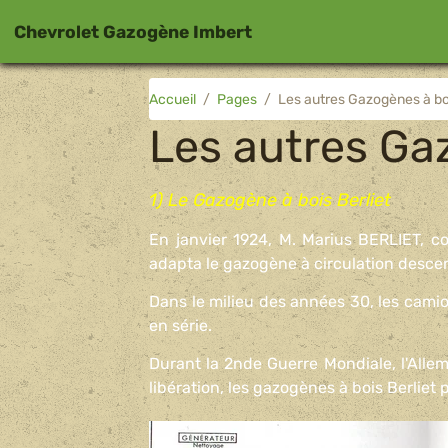
Chevrolet Gazogène Imbert
Accueil
Pages
Les autres Gazogènes à bo
Les autres Ga
1) Le Gazogène à bois Berliet
En janvier 1924, M. Marius BERLIET, co
adapta le gazogène à circulation desce
Dans le milieu des années 30, les camio
en série.
Durant la 2nde Guerre Mondiale, l'All
libération, les gazogènes à bois Berliet 